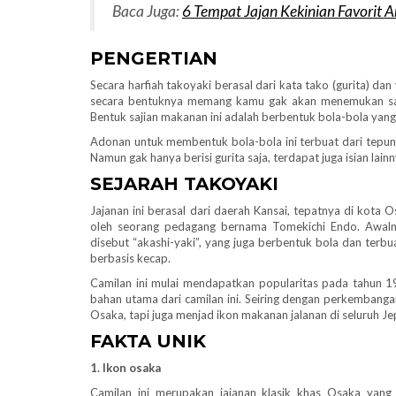
Baca Juga:
6 Tempat Jajan Kekinian Favorit A
PENGERTIAN
Secara harfiah takoyaki berasal dari kata tako (gurita) da
secara bentuknya memang kamu gak akan menemukan sajia
Bentuk sajian makanan ini adalah berbentuk bola-bola yang d
Adonan untuk membentuk bola-bola ini terbuat dari tepung t
Namun gak hanya berisi gurita saja, terdapat juga isian lai
SEJARAH TAKOYAKI
Jajanan ini berasal dari daerah Kansai, tepatnya di kota
oleh seorang pedagang bernama Tomekichi Endo. Awaln
disebut “akashi-yaki”, yang juga berbentuk bola dan terbu
berbasis kecap.
Camilan ini mulai mendapatkan popularitas pada tahun 
bahan utama dari camilan ini. Seiring dengan perkembangan
Osaka, tapi juga menjad ikon makanan jalanan di seluruh Je
FAKTA UNIK
1. Ikon osaka
Camilan ini merupakan jajanan klasik khas Osaka yang