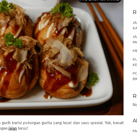
R
JA
K
JA
P
ME
KU
K
PO
BI
R
No
A
urih berisi potongan gurita yang lezat dan saus spesial. Yuk, kenali
engen
jajan
terus!
MA