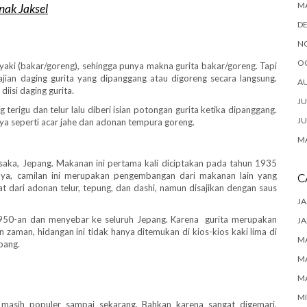
M
nak Jaksel
D
N
O
n yaki (bakar/goreng), sehingga punya makna gurita bakar/goreng. Tapi
n daging gurita yang dipanggang atau digoreng secara langsung.
A
iisi daging gurita.
JU
erigu dan telur lalu diberi isian potongan gurita ketika dipanggang.
JU
nnya seperti acar jahe dan adonan tempura goreng.
MA
 Osaka, Jepang. Makanan ini pertama kali diciptakan pada tahun 1935
ya, camilan ini merupakan pengembangan dari makanan lain yang
C
at dari adonan telur, tepung, dan dashi, namun disajikan dengan saus
JA
1950-an dan menyebar ke seluruh Jepang. Karena gurita merupakan
JA
 zaman, hidangan ini tidak hanya ditemukan di kios-kios kaki lima di
M
pang.
M
M
M
 masih populer sampai sekarang. Bahkan karena sangat digemari,