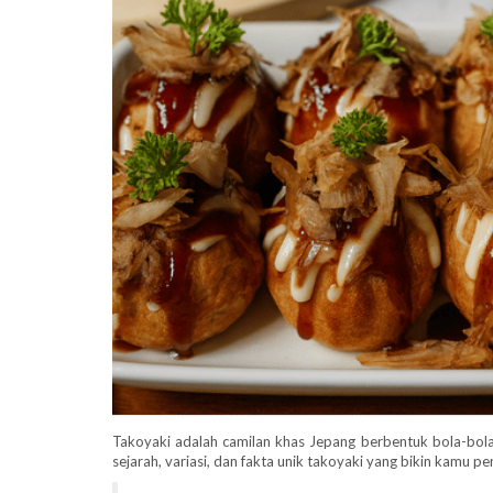
Takoyaki adalah camilan khas Jepang berbentuk bola-bola g
sejarah, variasi, dan fakta unik takoyaki yang bikin kamu p