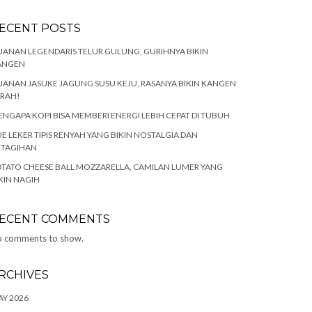
ECENT POSTS
JANAN LEGENDARIS TELUR GULUNG, GURIHNYA BIKIN
ANGEN
JANAN JASUKE JAGUNG SUSU KEJU, RASANYA BIKIN KANGEN
ARAH!
NGAPA KOPI BISA MEMBERI ENERGI LEBIH CEPAT DI TUBUH
E LEKER TIPIS RENYAH YANG BIKIN NOSTALGIA DAN
ETAGIHAN
TATO CHEESE BALL MOZZARELLA, CAMILAN LUMER YANG
KIN NAGIH
ECENT COMMENTS
 comments to show.
RCHIVES
Y 2026