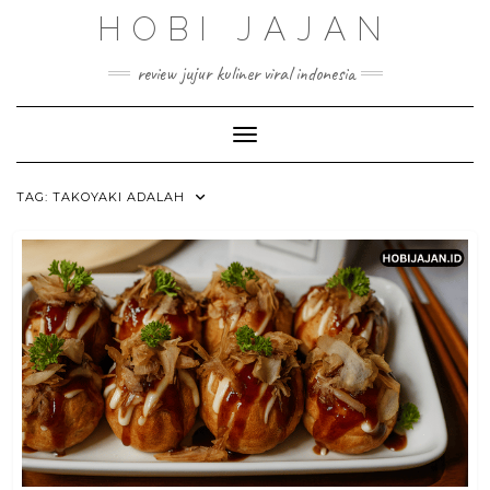
Skip
HOBI JAJAN
to
content
review jujur kuliner viral indonesia
Toggle Navigation
TAG:
TAKOYAKI ADALAH