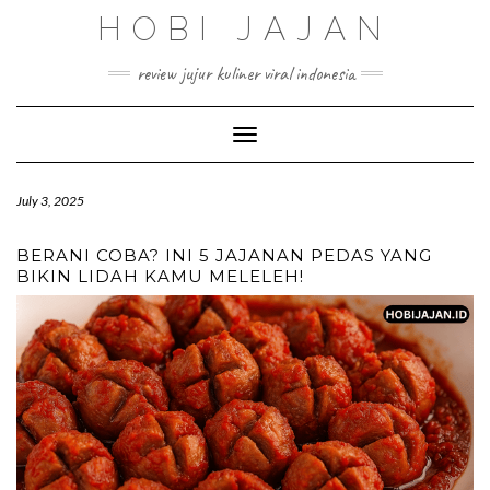
Skip
HOBI JAJAN
to
content
review jujur kuliner viral indonesia
Toggle Navigation
July 3, 2025
BERANI COBA? INI 5 JAJANAN PEDAS YANG
BIKIN LIDAH KAMU MELELEH!