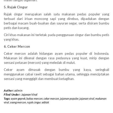
5. Rujak Cingur
Rujak cingur merupakan salah satu makanan pedas populer yang
terbuat dari irisan moncong sapi yang direbus, dipadukan dengan
berbagai macam buah-buahan dan sayuran segar, serta disiram bumbu
petis dan kacang.
Ciri khas makanan ini terletak pada penggunaan cingur dan bumbu petis
yang khas.
6. Ceker Mercon
Ceker mercon adalah hidangan ayam pedas populer di Indonesia.
Makanan ini dikenal dengan rasa pedasnya yang kuat, mirip dengan
sensasi petasan (mercon) yang meledak di mulut.
Ceker ayam dimasak dengan bumbu yang kaya, seringkali
menggunakan cabai rawit sebagai bahan utama, sehingga menciptakan
sensasi yang menggigit dan membuat ketagihan.
Author:
admin
Filed Under:
Jajanan Viral
Tags:
ayam geprek
,
bakso mercon
,
ceker mercon
,
jajanan populer
,
jajanan viral
,
makanan
viral
,
oseng mercon
,
rujak cingur
,
seblak