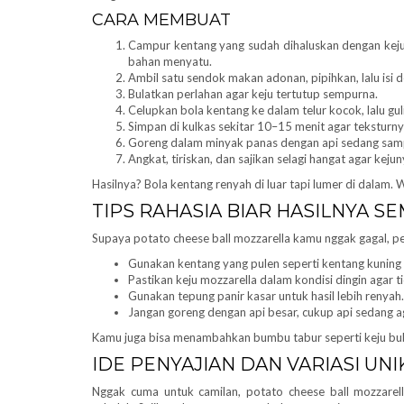
CARA MEMBUAT
Campur kentang yang sudah dihaluskan dengan keju
bahan menyatu.
Ambil satu sendok makan adonan, pipihkan, lalu isi 
Bulatkan perlahan agar keju tertutup sempurna.
Celupkan bola kentang ke dalam telur kocok, lalu gul
Simpan di kulkas sekitar 10–15 menit agar teksturny
Goreng dalam minyak panas dengan api sedang sam
Angkat, tiriskan, dan sajikan selagi hangat agar keju
Hasilnya? Bola kentang renyah di luar tapi lumer di dalam. 
TIPS RAHASIA BIAR HASILNYA 
Supaya potato cheese ball mozzarella kamu nggak gagal, per
Gunakan kentang yang pulen seperti kentang kuning 
Pastikan keju mozzarella dalam kondisi dingin agar 
Gunakan tepung panir kasar untuk hasil lebih renyah.
Jangan goreng dengan api besar, cukup api sedang 
Kamu juga bisa menambahkan bumbu tabur seperti keju bub
IDE PENYAJIAN DAN VARIASI UNI
Nggak cuma untuk camilan, potato cheese ball mozzarell