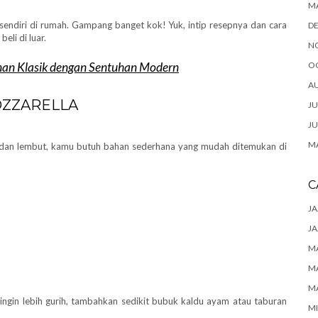
M
sendiri di rumah. Gampang banget kok! Yuk, intip resepnya dan cara
D
eli di luar.
N
O
anan Klasik dengan Sentuhan Modern
A
OZZARELLA
JU
JU
MA
 dan lembut, kamu butuh bahan sederhana yang mudah ditemukan di
C
JA
JA
M
M
M
 ingin lebih gurih, tambahkan sedikit bubuk kaldu ayam atau taburan
M