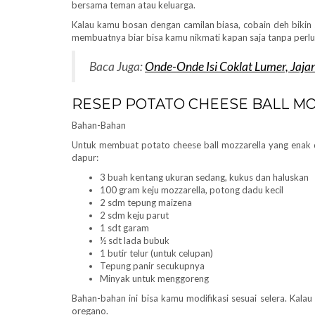
bersama teman atau keluarga.
Kalau kamu bosan dengan camilan biasa, cobain deh bikin 
membuatnya biar bisa kamu nikmati kapan saja tanpa perlu b
Baca Juga:
Onde-Onde Isi Coklat Lumer, Jaj
RESEP POTATO CHEESE BALL M
Bahan-Bahan
Untuk membuat potato cheese ball mozzarella yang enak
dapur:
3 buah kentang ukuran sedang, kukus dan haluskan
100 gram keju mozzarella, potong dadu kecil
2 sdm tepung maizena
2 sdm keju parut
1 sdt garam
½ sdt lada bubuk
1 butir telur (untuk celupan)
Tepung panir secukupnya
Minyak untuk menggoreng
Bahan-bahan ini bisa kamu modifikasi sesuai selera. Kalau
oregano.