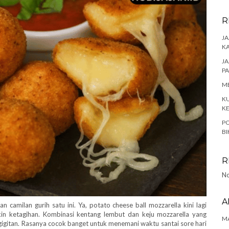
R
JA
K
JA
P
ME
KU
K
PO
BI
R
No
A
an camilan gurih satu ini. Ya, potato cheese ball mozzarella kini lagi
kin ketagihan. Kombinasi kentang lembut dan keju mozzarella yang
MA
gigitan. Rasanya cocok banget untuk menemani waktu santai sore hari