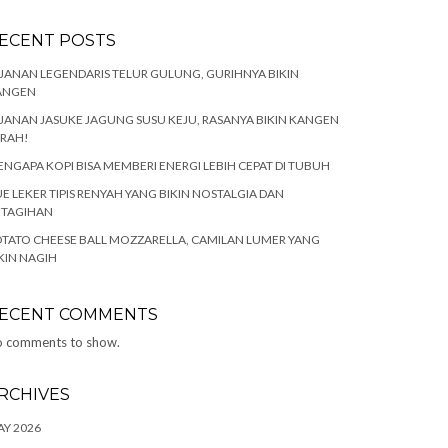
ECENT POSTS
JANAN LEGENDARIS TELUR GULUNG, GURIHNYA BIKIN
ANGEN
JANAN JASUKE JAGUNG SUSU KEJU, RASANYA BIKIN KANGEN
ARAH!
NGAPA KOPI BISA MEMBERI ENERGI LEBIH CEPAT DI TUBUH
E LEKER TIPIS RENYAH YANG BIKIN NOSTALGIA DAN
ETAGIHAN
TATO CHEESE BALL MOZZARELLA, CAMILAN LUMER YANG
KIN NAGIH
ECENT COMMENTS
 comments to show.
RCHIVES
Y 2026