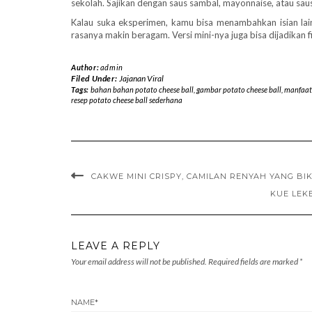
sekolah. Sajikan dengan saus sambal, mayonnaise, atau sau
Kalau suka eksperimen, kamu bisa menambahkan isian lain 
rasanya makin beragam. Versi mini-nya juga bisa dijadikan 
Author:
admin
Filed Under:
Jajanan Viral
Tags:
bahan bahan potato cheese ball
,
gambar potato cheese ball
,
manfaat 
resep potato cheese ball sederhana
CAKWE MINI CRISPY, CAMILAN RENYAH YANG BI
KUE LEK
LEAVE A REPLY
Your email address will not be published.
Required fields are marked
*
NAME
*