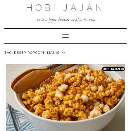
Skip
HOBI JAJAN
to
content
review jujur kuliner viral indonesia
Toggle Navigation
TAG:
RESEP POPCORN MANIS