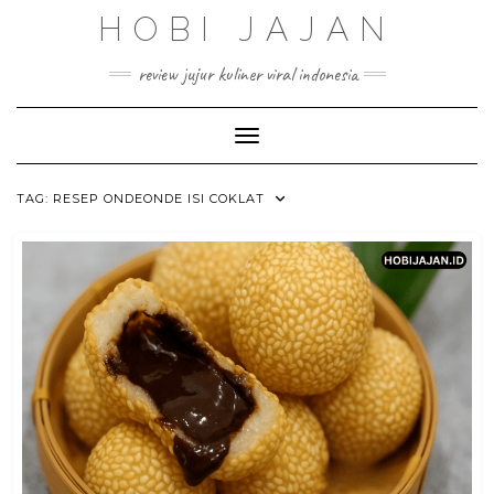
Skip
HOBI JAJAN
to
content
review jujur kuliner viral indonesia
Toggle Navigation
TAG:
RESEP ONDEONDE ISI COKLAT