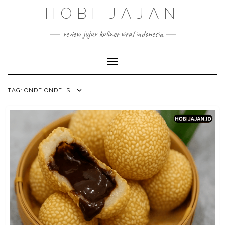
Skip
HOBI JAJAN
to
content
review jujur kuliner viral indonesia
Toggle Navigation
TAG:
ONDE ONDE ISI