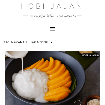
Skip
HOBI JAJAN
to
content
review jujur kuliner viral indonesia
Toggle Navigation
TAG:
MAKANAN LUAR NEGERI