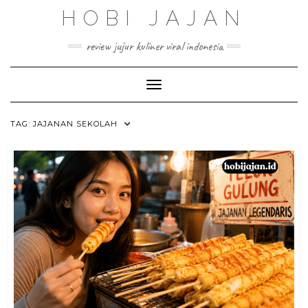
Skip
HOBI JAJAN
to
content
review jujur kuliner viral indonesia
Toggle Navigation
TAG:
JAJANAN SEKOLAH