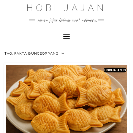
Skip
HOBI JAJAN
to
content
review jujur kuliner viral indonesia
Toggle Navigation
TAG:
FAKTA BUNGEOPPANG