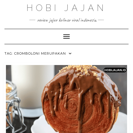
Skip
HOBI JAJAN
to
content
review jujur kuliner viral indonesia
Toggle Navigation
TAG:
CROMBOLONI MERUPAKAN