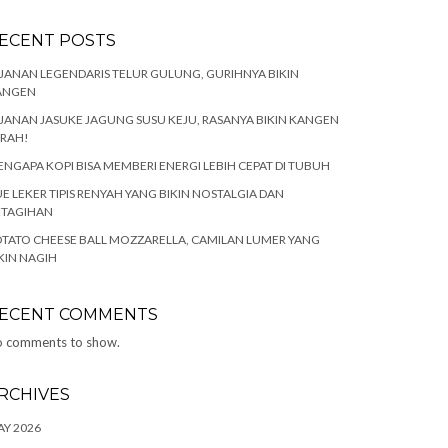
ECENT POSTS
JANAN LEGENDARIS TELUR GULUNG, GURIHNYA BIKIN
ANGEN
JANAN JASUKE JAGUNG SUSU KEJU, RASANYA BIKIN KANGEN
ARAH!
NGAPA KOPI BISA MEMBERI ENERGI LEBIH CEPAT DI TUBUH
E LEKER TIPIS RENYAH YANG BIKIN NOSTALGIA DAN
ETAGIHAN
TATO CHEESE BALL MOZZARELLA, CAMILAN LUMER YANG
KIN NAGIH
ECENT COMMENTS
 comments to show.
RCHIVES
Y 2026