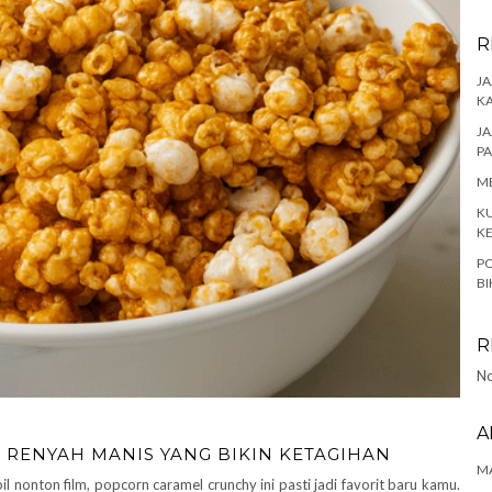
R
JA
K
JA
P
ME
KU
K
PO
BI
R
No
A
RENYAH MANIS YANG BIKIN KETAGIHAN
MA
 nonton film, popcorn caramel crunchy ini pasti jadi favorit baru kamu.