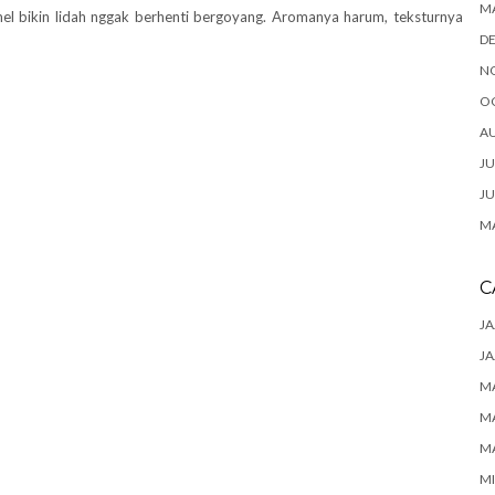
M
el bikin lidah nggak berhenti bergoyang. Aromanya harum, teksturnya
D
N
O
A
JU
JU
MA
C
JA
JA
M
M
M
M