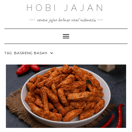
Skip
HOBI JAJAN
to
content
review jujur kuliner viral indonesia
Toggle Navigation
TAG:
BASRENG BASAH